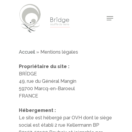
Skip
to
Menu
main
Close
content
Menu
Accueil
»
Mentions légales
Propriétaire du site :
BRÏDGE
49, rue du Général Mangin
59700 Marcq-en-Baroeul
FRANCE
Hébergement :
Le site est hébergé par OVH dont le siège
social est établi 2 rue Kellermann BP