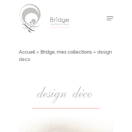
Skip
to
Menu
main
Close
content
Menu
Accueil
»
Brïdge, mes collections
»
design
déco