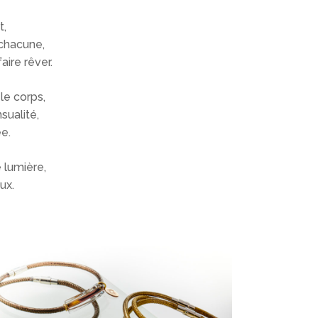
t,
 chacune,
aire rêver.
le corps,
sualité,
e.
e lumière,
ux.