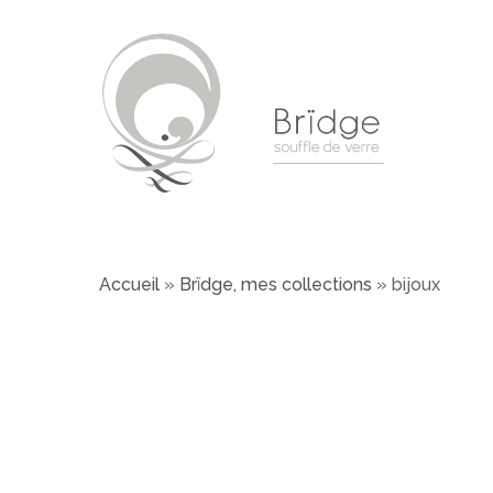
Skip
to
main
content
Accueil
»
Brïdge, mes collections
»
bijoux