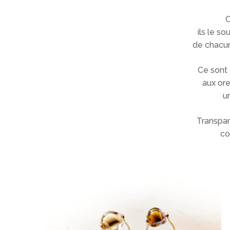
C
ils le so
de chacun,
Ce sont 
aux ore
u
Transpare
co