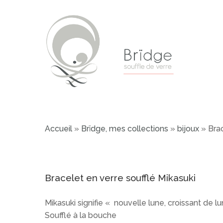
Skip
to
main
content
Accueil
»
Brïdge, mes collections
»
bijoux
»
Brac
Bracelet en verre soufflé Mikasuki
Mikasuki signifie « nouvelle lune, croissant de l
Soufflé à la bouche