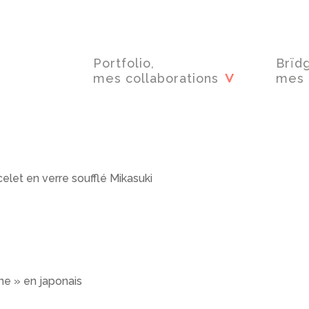
Portfolio,
Brïd
mes collaborations
mes 
elet en verre soufflé Mikasuki
une » en japonais